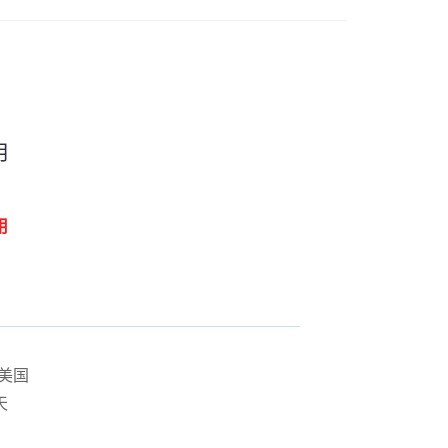
月
用
 美国
天