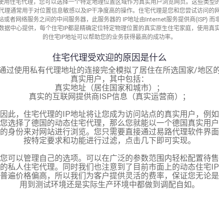
使用住宅代理，您可以选择一个特定地理位置区域作为真实用户浏览网页。这些类型
代理通常用于对位置信息敏感以及IP干净度高的操作。住宅代理是您和您尝试访问的
站或者网络服务之间的中间服务器，此服务器的 IP地址由Internet服务提供商(ISP) 而
数据中心提供，每个住宅IP都是精确定位特定物理位置的真实原生住宅家庭，使用真
的住宅IP地址可以帮助您的业务获得最高的成功率。
住宅代理受欢迎的原因是什么
通过使用私有代理地址的连接完全模拟了居住在所选国家/地区
真实用户，其中包括：
真实地址（居住国家和城市）；
真实的互联网提供商ISP信息（真实运营商）；
因此，住宅代理的IP地址将让您成为访问站点的真实用户，例如
您选择了德国的动态住宅代理，那么您就能以一个德国真实用户
的身份来对网站进行浏览。您只需要直接通过易路代理软件界面
按特定要求和功能进行过滤，点击几下即可实现。
您可以管理自己的选项。可以在广泛的参数范围内轻松配置待售
的私人住宅代理。同时我们也注意到了目前市面上的动态住宅IP
普遍价格偏高，所以我们为客户提供灵活的费率，保证您无论是
用到测试环境还是实际生产环境中都做到调配自如。